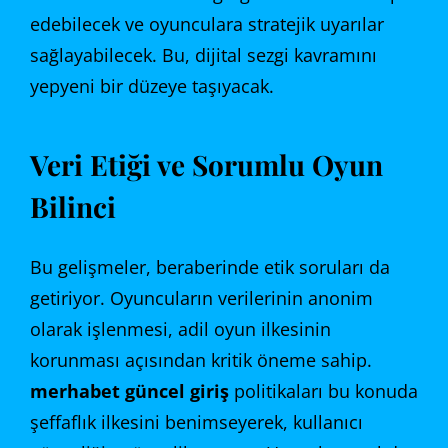
edebilecek ve oyunculara stratejik uyarılar
sağlayabilecek. Bu, dijital sezgi kavramını
yepyeni bir düzeye taşıyacak.
Veri Etiği ve Sorumlu Oyun
Bilinci
Bu gelişmeler, beraberinde etik soruları da
getiriyor. Oyuncuların verilerinin anonim
olarak işlenmesi, adil oyun ilkesinin
korunması açısından kritik öneme sahip.
merhabet güncel giriş
politikaları bu konuda
şeffaflık ilkesini benimseyerek, kullanıcı