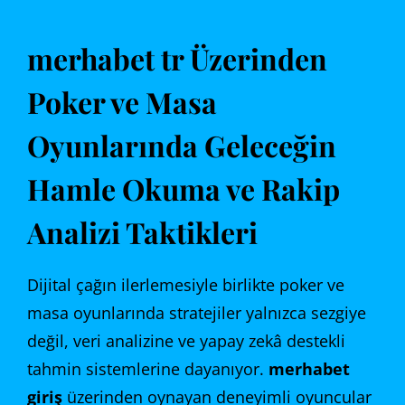
ON
merhabet tr Üzerinden
Poker ve Masa
Oyunlarında Geleceğin
Hamle Okuma ve Rakip
Analizi Taktikleri
Dijital çağın ilerlemesiyle birlikte poker ve
masa oyunlarında stratejiler yalnızca sezgiye
değil, veri analizine ve yapay zekâ destekli
tahmin sistemlerine dayanıyor.
merhabet
giriş
üzerinden oynayan deneyimli oyuncular